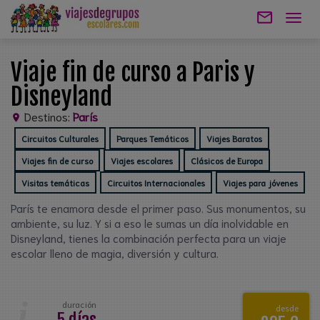
mail_outline
Togg
navig
Viaje fin de curso a Paris y
Disneyland
Destinos:
París
location_on
Circuitos Culturales
Parques Temáticos
Viajes Baratos
Viajes fin de curso
Viajes escolares
Clásicos de Europa
Visitas temáticas
Circuitos Internacionales
Viajes para jóvenes
París te enamora desde el primer paso. Sus monumentos, su
ambiente, su luz. Y si a eso le sumas un día inolvidable en
Disneyland, tienes la combinación perfecta para un viaje
escolar lleno de magia, diversión y cultura.
i
duración
desde