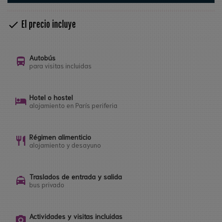
check
El precio incluye
Autobús
directions_bus
para visitas incluidas
Hotel o hostel
hotel
alojamiento en París periferia
Régimen alimenticio
restaurant
alojamiento y desayuno
Traslados de entrada y salida
local_taxi
bus privado
Actividades y visitas incluidas
photo_camera