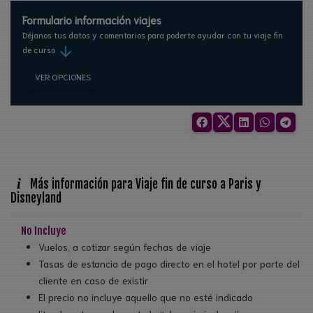
Formulario información viajes
Déjanos tus datos y comentarios para poderte ayudar con tu viaje fin
arrow_downward
de curso
VER OPCIONES
i
Más información para Viaje fin de curso a Paris y
Disneyland
No Incluye
Vuelos, a cotizar según fechas de viaje
Tasas de estancia de pago directo en el hotel por parte del
cliente en caso de existir
El precio no incluye aquello que no esté indicado