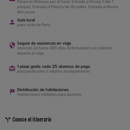
Paseo en Bateaux por el Sena. Entrada a Disney (1 día 1
parque). Entrada al Palacio de Versalles. Entrada al Museo
del Louvre
Guía local
person
para visita de París
Seguro de asistencia en viaje
security
atención 24 horas 365 días. Enfermedad y accidentes
durante el viaje
1 plaza gratis cada 25 alumnos de pago
card_giftcard
para profesores o adultos acompañantes
Distribución de habitaciones
tour
Habitaciones múltiples para alumnos
call_split
Conoce el itinerario