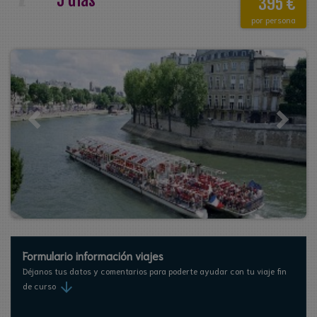
5 días
395 €
por persona
Formulario información viajes
Déjanos tus datos y comentarios para poderte ayudar con tu viaje fin
arrow_downward
de curso