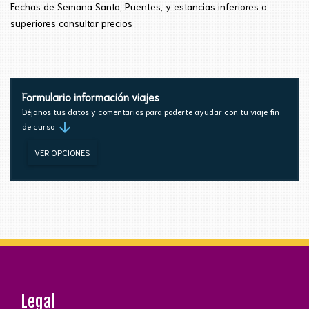
Fechas de Semana
Santa
, Puentes, y estancias inferiores
o
superiores consultar precios
Formulario información viajes
Déjanos tus datos y comentarios para poderte ayudar con tu viaje fin
arrow_downward
de curso
VER OPCIONES
Legal