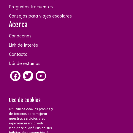
Preguntas frecuentes
Consejos para viajes escolares
Acerca
Conócenos
Link de interés
Contacto
Dónde estamos
Uso de cookies
Utilizamos cookies propias y
Contacto
de terceros para mejorar
nuestros servicios y su
+34 672 43 26 43
·
+34 647 51 15 70
phone_iphone
experiencia en la web
Atención a cliente
C/Ayala, 83 - 28006 Madrid
near_me
mediante el análisis de sus
mail_outline
hábitos de navegación. Si