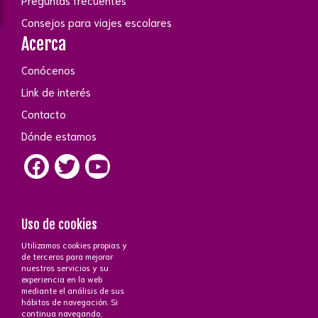
Preguntas frecuentes
Consejos para viajes escolares
Acerca
Conócenos
Link de interés
Contacto
Dónde estamos
Uso de cookies
Utilizamos cookies propias y
Contacto
de terceros para mejorar
nuestros servicios y su
+34 672 43 26 43
·
+34 647 51 15 70
phone_iphone
experiencia en la web
Atención a cliente
C/Ayala, 83 - 28006 Madrid
near_me
mediante el análisis de sus
mail_outline
hábitos de navegación. Si
continua navegando,