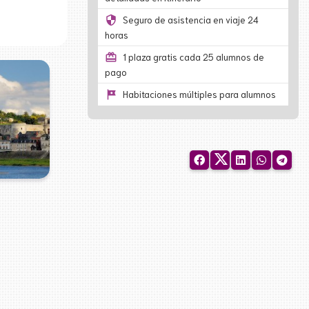
security
Seguro de asistencia en viaje 24
horas
card_giftcard
1 plaza gratis cada 25 alumnos de
pago
tour
Habitaciones múltiples para alumnos