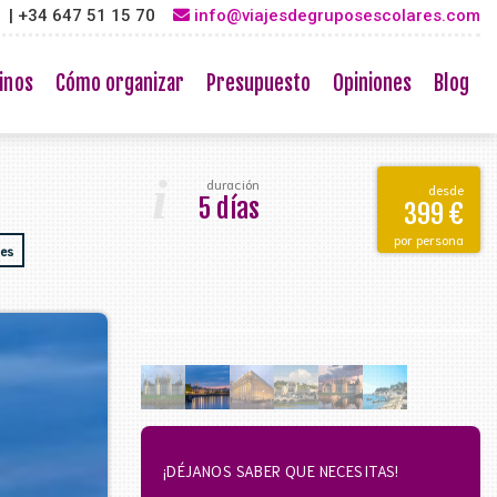
3 | +34 647 51 15 70
info@viajesdegruposescolares.com
inos
Cómo organizar
Presupuesto
Opiniones
Blog
i
duración
desde
5 días
399 €
por persona
les
¡DÉJANOS SABER QUE NECESITAS!