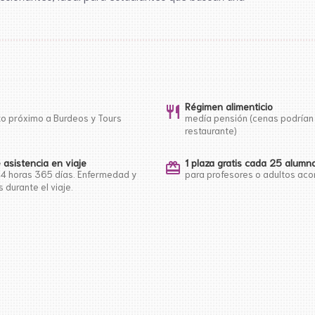
Régimen alimenticio
restaurant
to próximo a Burdeos y Tours
medía pensión (cenas podrían
restaurante)
 asistencia en viaje
1 plaza gratis cada 25 alumn
card_giftcard
24 horas 365 días. Enfermedad y
para profesores o adultos a
 durante el viaje.