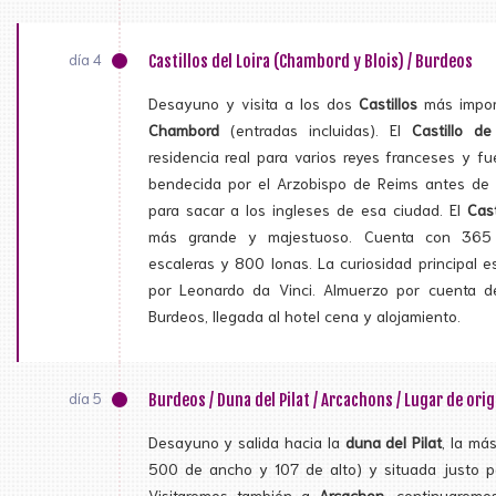
día 4
Castillos del Loira (Chambord y Blois) / Burdeos
Desayuno y visita a los dos
Castillos
más import
Chambord
(entradas incluidas). El
Castillo de
residencia real para varios reyes franceses y f
bendecida por el Arzobispo de Reims antes de p
para sacar a los ingleses de esa ciudad. El
Cas
más grande y majestuoso. Cuenta con 365 
escaleras y 800 lonas. La curiosidad principal e
por Leonardo da Vinci. Almuerzo por cuenta del
Burdeos, llegada al hotel cena y alojamiento.
día 5
Burdeos / Duna del Pilat / Arcachons / Lugar de ori
Desayuno y salida hacia la
duna del Pilat
, la má
500 de ancho y 107 de alto) y situada justo p
Visitaremos también a
Arcachon
, continuaremo