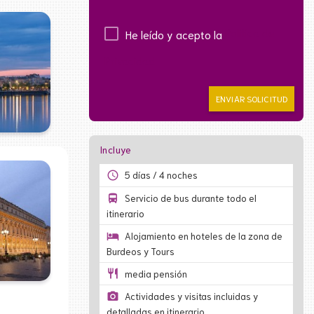
Política de
He leído y acepto la
Privacidad
ENVIAR SOLICITUD
Incluye
access_time
5 días / 4 noches
directions_bus
Servicio de bus durante todo el
itinerario
hotel
Alojamiento en hoteles de la zona de
Burdeos y Tours
restaurant
media pensión
photo_camera
Actividades y visitas incluidas y
detalladas en itinerario