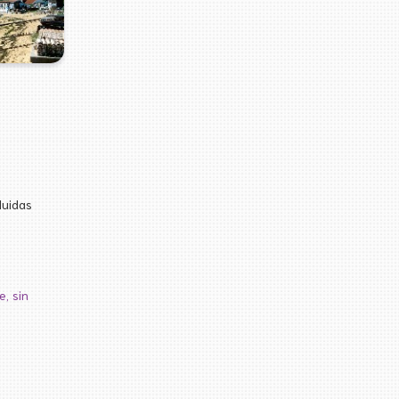
luidas
e, sin