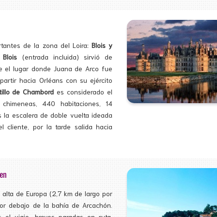
antes de la zona del Loira:
Blois y
 Blois
(entrada incluida) sirvió de
ue el lugar donde Juana de Arco fue
artir hacia Orléans con su ejército
tillo de Chambord
es considerado el
chimeneas, 440 habitaciones, 14
s la escalera de doble vuelta ideada
 cliente, por la tarde salida hacia
gen
s alta de Europa (2,7 km de largo por
or debajo de la bahía de Arcachón.
s el viaje, breves paradas en ruta,