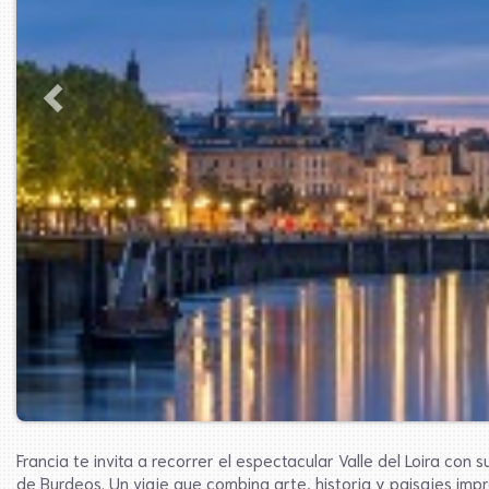
Francia te invita a recorrer el espectacular Valle del Loira con 
de Burdeos. Un viaje que combina arte, historia y paisajes imp