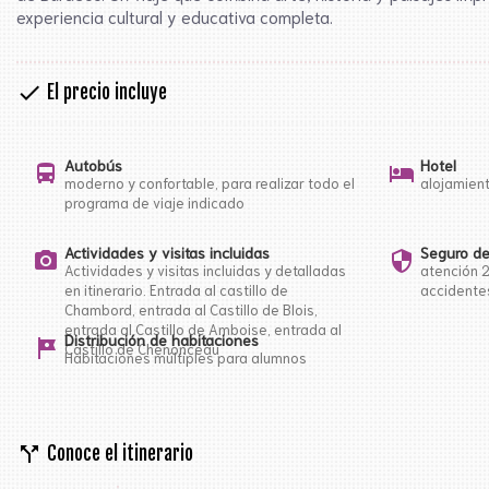
experiencia cultural y educativa completa.
check
El precio incluye
Autobús
Hotel
directions_bus
hotel
moderno y confortable, para realizar todo el
alojamien
programa de viaje indicado
Actividades y visitas incluidas
Seguro de
photo_camera
security
Actividades y visitas incluidas y detalladas
atención 
en itinerario. Entrada al castillo de
accidentes
Chambord, entrada al Castillo de Blois,
entrada al Castillo de Amboise, entrada al
Distribución de habitaciones
tour
Castillo de Chenonceau
Habitaciones múltiples para alumnos
call_split
Conoce el itinerario