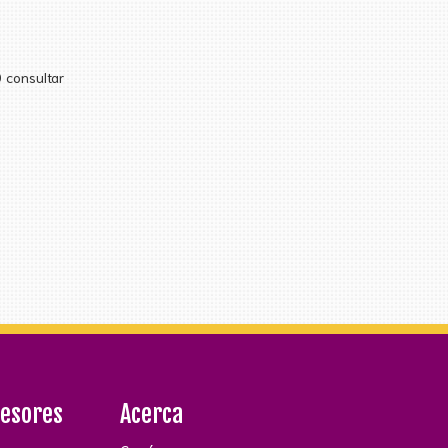
 consultar
fesores
Acerca