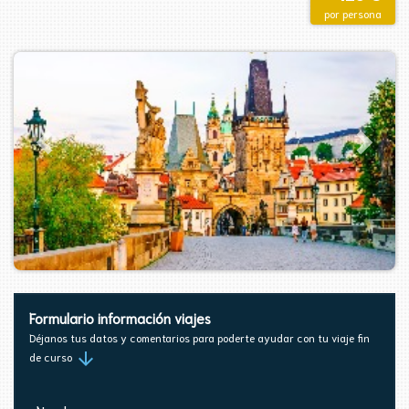
por persona
Formulario información viajes
Déjanos tus datos y comentarios para poderte ayudar con tu viaje fin
arrow_downward
de curso