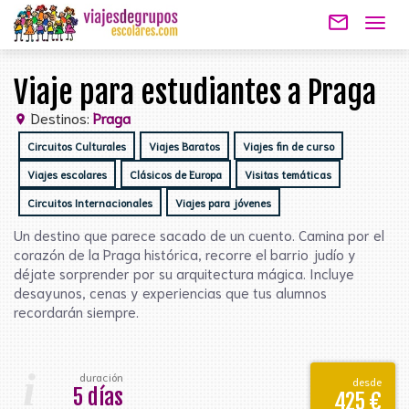
mail_outline
Togg
navig
Viaje para estudiantes a Praga
Destinos:
Praga
location_on
Circuitos Culturales
Viajes Baratos
Viajes fin de curso
Viajes escolares
Clásicos de Europa
Visitas temáticas
Circuitos Internacionales
Viajes para jóvenes
Un destino que parece sacado de un cuento. Camina por el
corazón de la Praga histórica, recorre el barrio judío y
déjate sorprender por su arquitectura mágica. Incluye
desayunos, cenas y experiencias que tus alumnos
recordarán siempre.
i
duración
desde
5 días
425 €