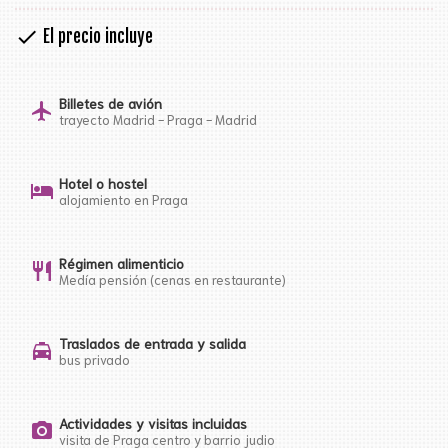
check
El precio incluye
Billetes de avión
flight
trayecto Madrid - Praga - Madrid
Hotel o hostel
hotel
alojamiento en Praga
Régimen alimenticio
restaurant
Medía pensión (cenas en restaurante)
Traslados de entrada y salida
local_taxi
bus privado
Actividades y visitas incluidas
photo_camera
visita de Praga centro y barrio judio