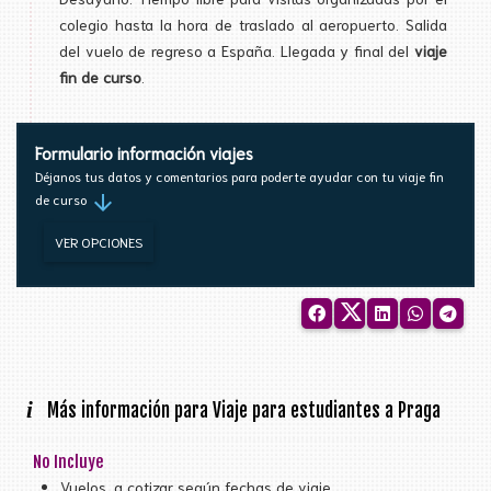
colegio hasta la hora de traslado al aeropuerto. Salida
del vuelo de regreso a España. Llegada y final del
viaje
fin de curso
.
Formulario información viajes
Déjanos tus datos y comentarios para poderte ayudar con tu viaje fin
arrow_downward
de curso
VER OPCIONES
i
Más información para Viaje para estudiantes a Praga
No Incluye
Vuelos, a cotizar según fechas de viaje