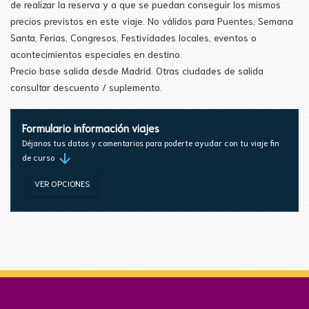
de realizar la reserva y a que se puedan conseguir los mismos
precios previstos en este viaje. No válidos para Puentes, Semana
Santa, Ferias, Congresos, Festividades locales, eventos o
acontecimientos especiales en destino.
Precio base salida desde Madrid. Otras ciudades de salida
consultar descuento / suplemento.
Formulario información viajes
Déjanos tus datos y comentarios para poderte ayudar con tu viaje fin
arrow_downward
de curso
VER OPCIONES