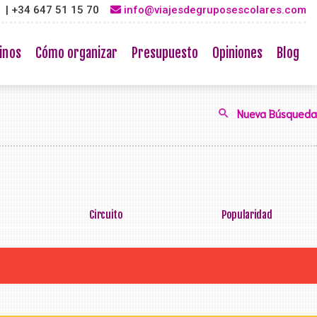
3 | +34 647 51 15 70
info@viajesdegruposescolares.com
inos
Cómo organizar
Presupuesto
Opiniones
Blog
Nueva Búsqueda
search
Circuito
Popularidad