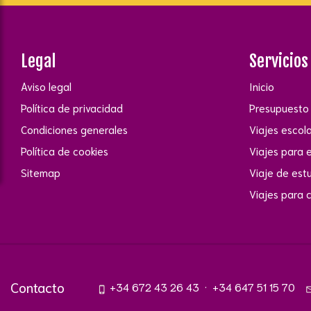
Legal
Servicios
Aviso legal
Inicio
Política de privacidad
Presupuesto 
Condiciones generales
Viajes escol
Política de cookies
Viajes para 
Sitemap
Viaje de est
Viajes para 
Contacto
+34 672 43 26 43
·
+34 647 51 15 70
phone_iphone
mail_o