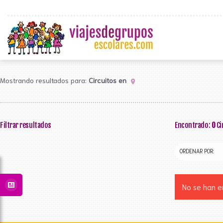
Mostrando resultados para:
Circuitos en
place
Filtrar resultados
Encontrado:
0
Ci
ORDENAR POR:
No se han e