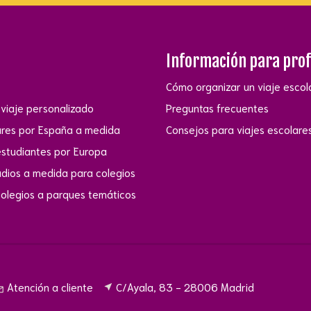
Información para pro
Cómo organizar un viaje escol
viaje personalizado
Preguntas frecuentes
ares por España a medida
Consejos para viajes escolare
estudiantes por Europa
udios a medida para colegios
colegios a parques temáticos
Atención a cliente
C/Ayala, 83 - 28006 Madrid
near_me
utline